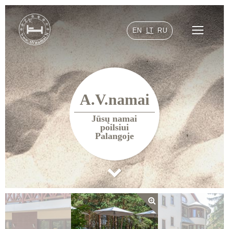
EN
LT
RU
A.V.namai
Jūsų namai
poilsiui
Palangoje