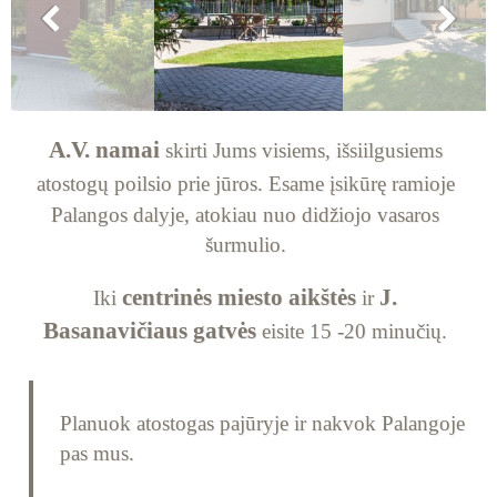
A.V. namai
skirti Jums visiems, išsiilgusiems
atostogų poilsio prie jūros.
Esame įsikūrę ramioje
Palangos dalyje, atokiau nuo didžiojo vasaros
šurmulio.
centrinės miesto aikštės
J.
Iki
ir
Basanavičiaus gatvės
eisite 15 -20 minučių.
Planuok atostogas pajūryje ir nakvok Palangoje
pas mus.